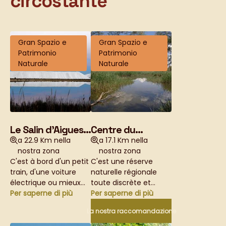
circostante
Gran Spazio e
Gran Spazio e
Patrimonio
Patrimonio
Naturale
Naturale
Le Salin d'Aigues-
Centre du
Mortes
Scamandre
a 22.9 Km nella
a 17.1 Km nella
nostra zona
nostra zona
C'est à bord d'un petit
C'est une réserve
train, d'une voiture
naturelle régionale
électrique ou mieux
toute discrète et
encore, à vélo que l'on
Per saperne di più
pourtant
Per saperne di più
découvre le salin et le
passionnante, entre
La nostra raccomandazione
travail du saunier. Mais
hérons arboricoles et
pas seulement :
ibis falcinelles au