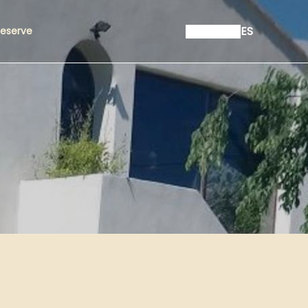
ES
eserve