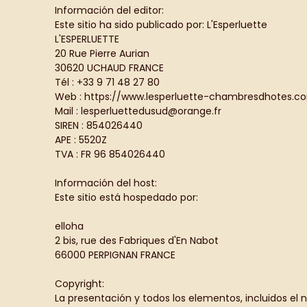
Información del editor:
Este sitio ha sido publicado por: L'Esperluette
L'ESPERLUETTE
20 Rue Pierre Aurian
30620 UCHAUD FRANCE
Tél : +33 9 71 48 27 80
Web : https://www.lesperluette-chambresdhotes.c
Mail : lesperluettedusud@orange.fr
SIREN : 854026440
APE : 5520Z
TVA : FR 96 854026440
Información del host:
Este sitio está hospedado por:
elloha
2 bis, rue des Fabriques d'En Nabot
66000 PERPIGNAN FRANCE
Copyright:
La presentación y todos los elementos, incluidos 